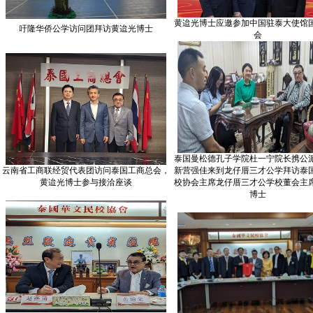
黄迨光博士应邀参加中国驻泰大使馆
吁隆华侨公学访问团拜访黄迨光博士
会
泰国曼松德孔子学院杜一宁院长携公
云南省工商联经贸代表团访问泰国工商总会，
新营强佳来到龙仔厝三才公学拜访泰
黄迨光博士参与接洽座谈
校协会主席龙仔厝三才公学校董会主
博士