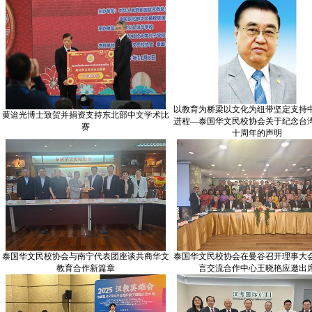
以教育为桥梁以文化为纽带坚定支持
黄迨光博士致贺并捐资支持东北部中文学术比
进程—泰国华文民校协会关于纪念台
赛
十周年的声明
泰国华文民校协会与南宁代表团座谈共商华文
泰国华文民校协会在曼谷召开理事大
教育合作新篇章
言交流合作中心王晓艳应邀出