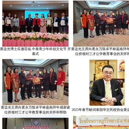
黄迨光博士应邀莅临 中泰青少年科创文化节 开
黄迨光主席向黄永万陈卓平林嘉南拜年
幕式
位侨领对三才公学教育事业的关怀
黄迨光主席向黄永万陈卓平林嘉南拜年感谢诸
2025年春节献词泰国华文民校协会黄
位侨领对三才公学教育事业的关怀和帮助