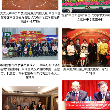
大爱无声助力华教 雨露滋润功德无量 中国大使
首届“中国大使杯”泰国华文学术大赛
馆移交中国国侨办资助华文教育示范学校经费
众国际中学隆重举行
每所各46.7万铢
泰国教育部民教委员会成立101周年纪念活动在
芭堤雅隆重举行 梁冰主席及来自民教委、基教
梁冰主席应邀赴中国大使馆出席“开
委、职教委、高教委暨教育界代表三千余人出
年”活动
席活动