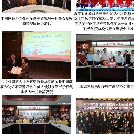
泰华文化教育机构举办纪念孔子诞辰座
中国国侨办文化司汤翠英巡视员一行莅泰视察
汉士主席主持仪式及吕健大使作总结发
华校慰问侨办老师
主席罗宗正主席林楚钦代主席张朝江
孔子学院华校代表在座谈会上发
心海外华教人士及优秀海外华文教师赴中国驻
梁冰主席亲切接待广西华侨学校访
泰大使馆领荣誉证书 吕健大使颁发证书予获奖
华教人士并致辞祝贺