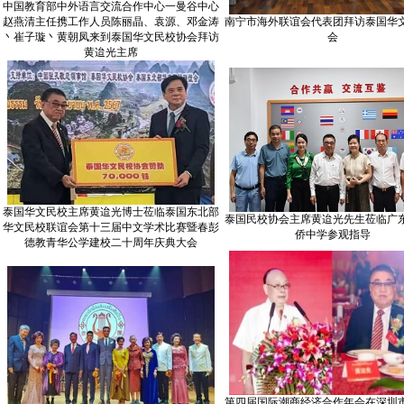
中国教育部中外语言交流合作中心一曼谷中心
赵燕清主任携工作人员陈丽晶、袁源、邓金涛
南宁市海外联谊会代表团拜访泰国华
丶崔子璇丶黄朝凤来到泰国华文民校协会拜访
会
黄迨光主席
泰国华文民校主席黄迨光博士莅临泰国东北部
泰国民校协会主席黄迨光先生莅临广
华文民校联谊会第十三届中文学术比赛暨春彭
侨中学参观指导
德教青华公学建校二十周年庆典大会
第四届国际潮商经济合作年会在深圳