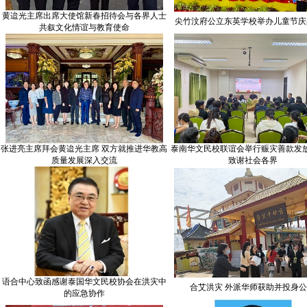
黄迨光主席出席大使馆新春招待会与各界人士
尖竹汶府公立东英学校举办儿童节庆
共叙文化情谊与教育使命
张进亮主席拜会黄迨光主席 双方就推进华教高
泰南华文民校联谊会举行赈灾善款发
质量发展深入交流
致谢社会各界
语合中心致函感谢泰国华文民校协会在洪灾中
合艾洪灾 外派华师获助并投身
的应急协作