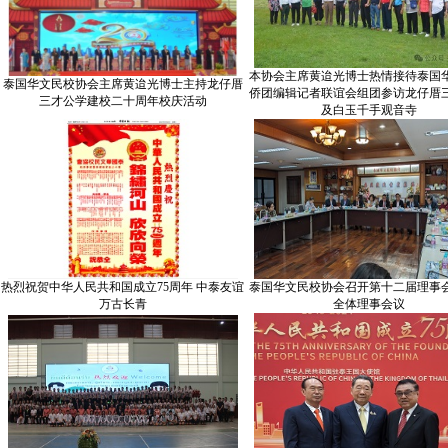
本协会主席黄迨光博士热情接待泰国
泰国华文民校协会主席黄迨光博士主持龙仔厝
侨团编辑记者联谊会组团参访龙仔厝
三才公学建校二十周年校庆活动
及白玉千手观音寺
热烈祝贺中华人民共和国成立75周年 中泰友谊
泰国华文民校协会召开第十二届理事
万古长青
全体理事会议