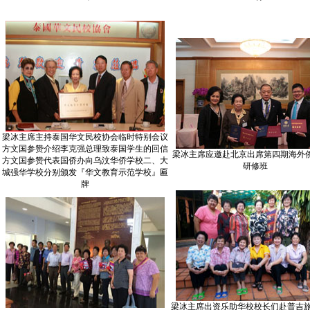
梁冰主席主持泰国华文民校协会临时特别会议
方文国参赞介绍李克强总理致泰国学生的回信
梁冰主席应邀赴北京出席第四期海外
方文国参赞代表国侨办向乌汶华侨学校二、大
研修班
城强华学校分别颁发『华文教育示范学校』匾
牌
梁冰主席出资乐助华校校长们赴普吉旅