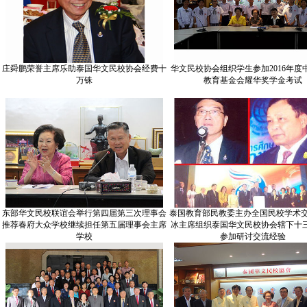
庄舜鹏荣誉主席乐助泰国华文民校协会经费十
华文民校协会组织学生参加2016年度
万铢
教育基金会耀华奖学金考试
东部华文民校联谊会举行第四届第三次理事会
泰国教育部民教委主办全国民校学术交
推荐春府大众学校继续担任第五届理事会主席
冰主席组织泰国华文民校协会辖下十
学校
参加研讨交流经验