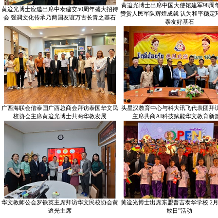
黄迨光博士出席中国大使馆建军98周
黄迨光博士应邀出席中泰建交50周年盛大招待
赞赏人民军队辉煌成就 认为和平稳定
会 强调文化传承乃两国友谊万古长青之基石
泰友好基石
广西海联会偕泰国广西总商会拜访泰国华文民
头星汉教育中心与科大讯飞代表团拜
校协会主席黄迨光博士共商华教发展
主席共商AI科技赋能华文教育新
华文教师公会罗铁英主席拜访华文民校协会黄
黄迨光博士出席东盟普吉泰华学校 2月2
迨光主席
放日”活动