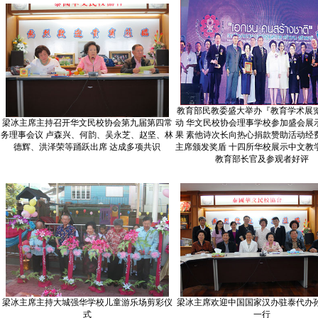
教育部民教委盛大举办『教育学术展
梁冰主席主持召开华文民校协会第九届第四常
动 华文民校协会理事学校参加盛会展
务理事会议 卢森兴、何韵、吴永芝、赵坚、林
果 素他诗次长向热心捐款赞助活动经
德辉、洪泽荣等踊跃出席 达成多项共识
主席颁发奖盾 十四所华校展示中文教
教育部长官及参观者好评
梁冰主席主持大城强华学校儿童游乐场剪彩仪
梁冰主席欢迎中国国家汉办驻泰代办
式
一行