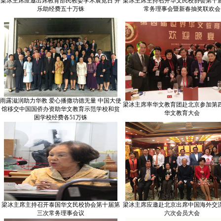
梁冰主席应邀出席教育部民教委学术展览日 并
梁冰主席主持召开华文民校协会第十
乐助经费五十万铢
常务理事会暨新春抽奖联欢会
雨露滋润助力华教 爱心播撒功德无量 中国大使
梁冰主席率华文教育团赴北京参加第
馆移交中国国侨办资助华文教育示范学校和贫
华文教育大会
困学校经费各51万铢
梁冰主席主持召开泰国华文民校协会第十届第
梁冰主席应邀赴北京出席中国海外交
三次常务理事会议
六次会员大会