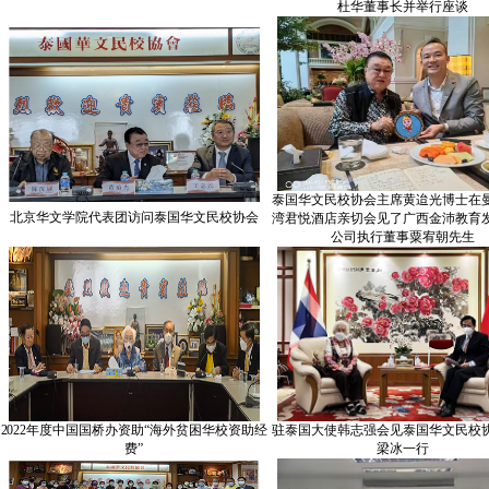
杜华董事长并举行座谈
泰国华文民校协会主席黄迨光博士在
北京华文学院代表团访问泰国华文民校协会
湾君悦酒店亲切会见了广西金沛教育
公司执行董事粟宥朝先生
2022年度中国国桥办资助“海外贫困华校资助经
驻泰国大使韩志强会见泰国华文民校
费”
梁冰一行