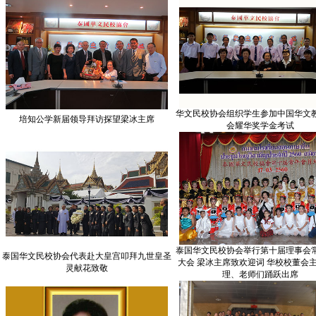
华文民校协会组织学生参加中国华文
培知公学新届领导拜访探望梁冰主席
会耀华奖学金考试
泰国华文民校协会举行第十届理事会
泰国华文民校协会代表赴大皇宫叩拜九世皇圣
大会 梁冰主席致欢迎词 华校校董会
灵献花致敬
理、老师们踊跃出席