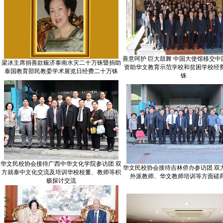
善意呵护 巨大鼓舞 中国大使馆移交中
梁冰主席捐善款赈济泰南水灾二十万铢暨捐助
资助华文教育示范学校和贫困学校经费
泰国教育部民教委学术展览日经费二十万铢
铢
华文民校协会接待广西中华文化学院参访团 双
华文民校协会接待吉林侨办参访团 双
方就泰中文化交流及培训华校校董、教师等积
外派教师、华文教师培训等方面磋
极探讨交流