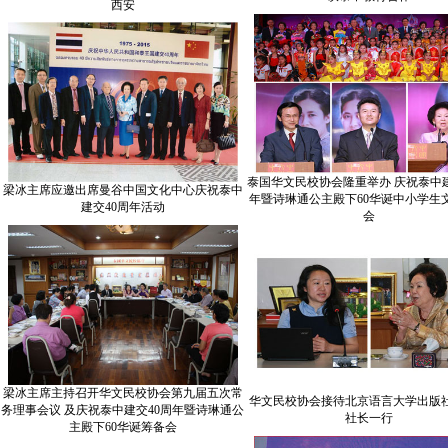
西安
泰国华文民校协会隆重举办 庆祝泰中建
梁冰主席应邀出席曼谷中国文化中心庆祝泰中
年暨诗琳通公主殿下60华诞中小学生
建交40周年活动
会
梁冰主席主持召开华文民校协会第九届五次常
华文民校协会接待北京语言大学出版
务理事会议 及庆祝泰中建交40周年暨诗琳通公
社长一行
主殿下60华诞筹备会