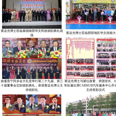
黄迨光博士莅临泰国南部华文民校就职典礼现
黄迨光博士莅临西部地区华文技能大
场
旅暹普宁同乡会大礼堂举行第二十九届、第三
黄迨光博士与诸位政要、侨团首长、
十届董事会交卸就职典礼，恭请黄迨光博士主
等应邀出席CARHUB汽车服务中心开
持就职礼
主持剪彩仪式