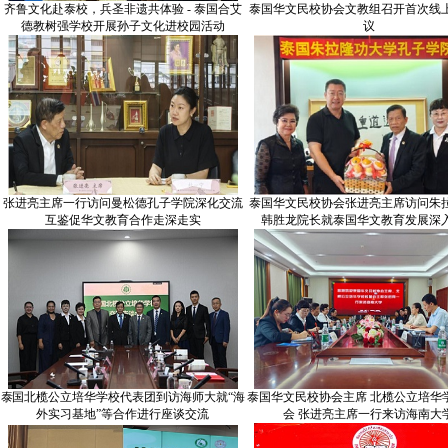
齐鲁文化赴泰校，兵圣非遗共体验 - 泰国合艾
泰国华文民校协会文教组召开首次线
德教树强学校开展孙子文化进校园活动
议
张进亮主席一行访问曼松德孔子学院深化交流
泰国华文民校协会张进亮主席访问朱
互鉴促华文教育合作走深走实
韩胜龙院长就泰国华文教育发展深
泰国北榄公立培华学校代表团到访海师大就“海
泰国华文民校协会主席 北榄公立培华
外实习基地”等合作进行座谈交流
会 张进亮主席一行来访海南大