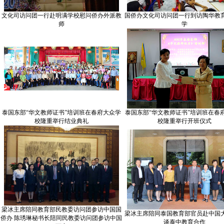
文化司访问团一行赴明满学校慰问侨办外派教
国侨办文化司访问团一行到访陶华教
师
学
泰国东部“华文教师证书”培训班在春府大众学
泰国东部“华文教师证书”培训班在春
校隆重举行结业典礼
校隆重举行开班仪式
梁冰主席陪同教育部民教委访问团参访中国国
梁冰主席陪同泰国教育部官员赴中国
侨办 陈琇琳秘书长陪同民教委访问团参访中国
谈泰中教育合作