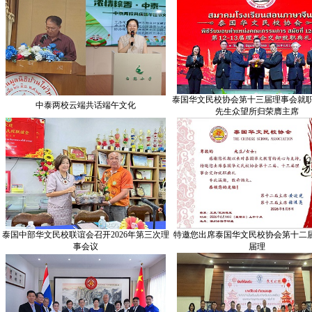
泰国华文民校协会第十三届理事会就职
中泰两校云端共话端午文化
先生众望所归荣膺主席
泰国中部华文民校联谊会召开2026年第三次理
特邀您出席泰国华文民校协会第十二
事会议
届理