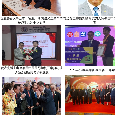
首届曼谷汉字艺术节隆重开幕 黄迨光主席率华
黄迨光主席捐资致贺 鼎力支持泰国中
校师生共沐中华文风
育
黄迨光博士出席泰国中国国际学校开学典礼强
2025年 汉教英雄会 泰国赛区圆
调融合创新共促华教发展