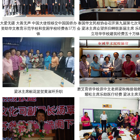
大爱无疆 大善无声 中国大使馆移交中国国侨办
泰国华文民校协会召开第九届第七次
资助华文教育示范学校和贫困学校经费各57万
会 梁冰主席众望所归蝉联新届主席 乐
铢
立培华学校建筑经费五十万铢
磨艾育侨学校原中文老师梁秋梅接领救
梁冰主席献花篮贺黄淑环升职
耀松主席乐助医疗经费 梁冰主席