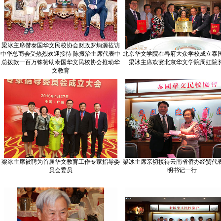
梁冰主席偕泰国华文民校协会财政罗炳源莅访
中华总商会受热烈欢迎接待 陈振治主席代表中
北京华文学院在春府大众学校成立泰
总拨款一百万铢赞助泰国华文民校协会推动华
梁冰主席欢宴北京华文学院周虹院
文教育
梁冰主席被聘为首届华文教育工作专家指导委
梁冰主席亲切接待云南省侨办经贸代
员会委员
明书记一行