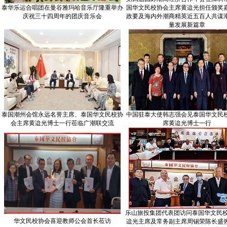
泰华乐运合唱团在曼谷雅玛哈音乐厅隆重举办
国华文民校协会主席黄迨光担任颁奖
庆祝三十四周年的团庆音乐会
政要及海内外潮商精英近五百人共谋
量发展新篇章
泰国潮州会馆永远名誉主席、泰国华文民校协
中国驻泰大使韩志强会见泰国华文民
会主席黄迨光博士一行莅临广潮联交流
席黄迨光博士一行
乐山旅投集团代表团访问泰国华文民校
华文民校协会喜迎教师公会首长莅访
迨光主席及常务副主席周锡荣陈长盛