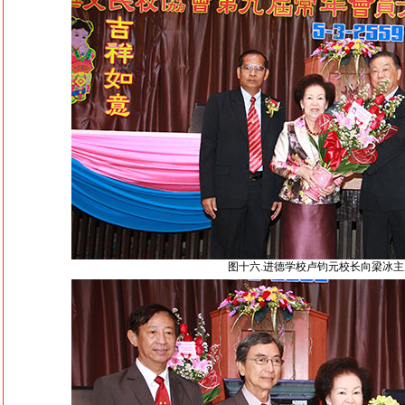
图十六.进德学校卢钧元校长向梁冰