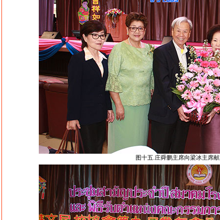
图十五.庄舜鹏主席向梁冰主席献