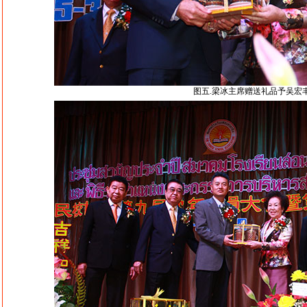
图五.梁冰主席赠送礼品予吴宏