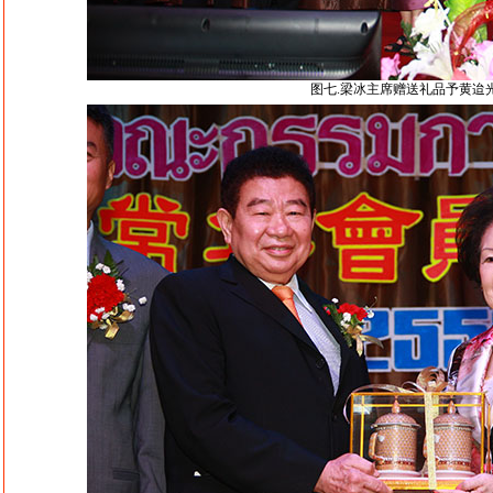
图七.梁冰主席赠送礼品予黄迨