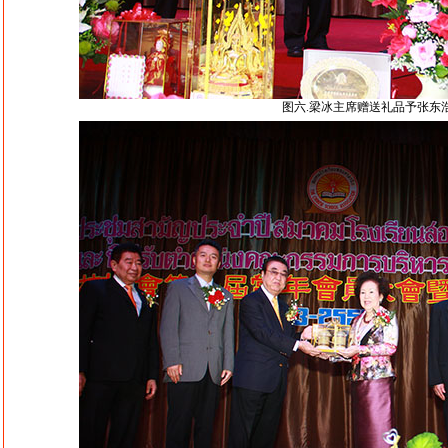
图六.梁冰主席赠送礼品予张东