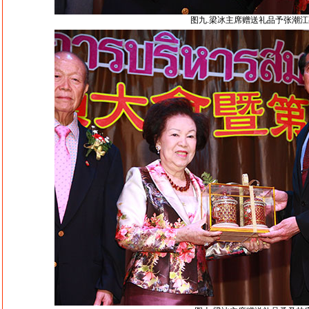
图九.梁冰主席赠送礼品予张潮江