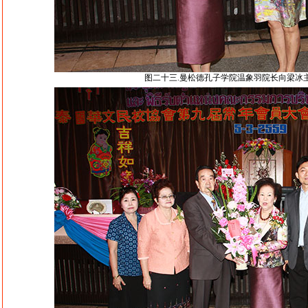
图二十三.曼松德孔子学院温象羽院长向梁冰