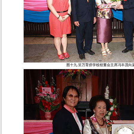
图十九.呈万育侨学校校董会主席冯丰茂向