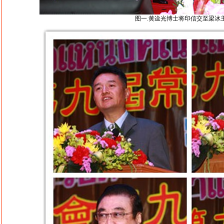
图一.黄迨光博士将印信交至梁冰