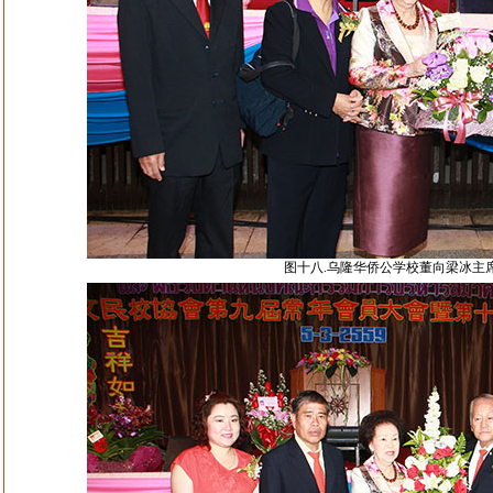
图十八.乌隆华侨公学校董向梁冰主