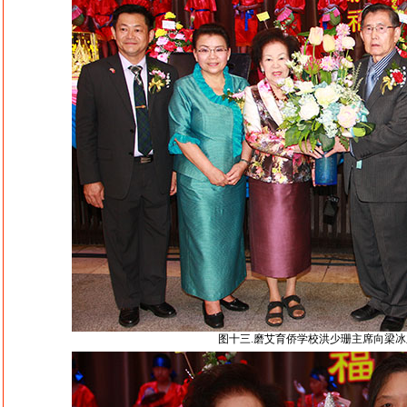
图十三.磨艾育侨学校洪少珊主席向梁