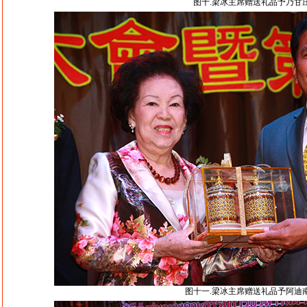
图十.梁冰主席赠送礼品予乃甘
图十一.梁冰主席赠送礼品予阿迪