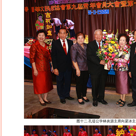
图十二.孔堤公学林炎源主席向梁冰