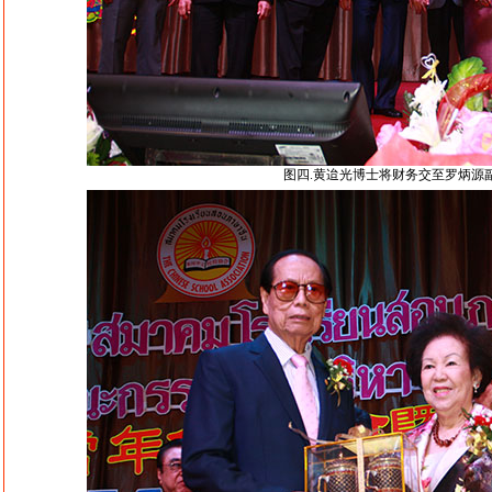
图四.黄迨光博士将财务交至罗炳源