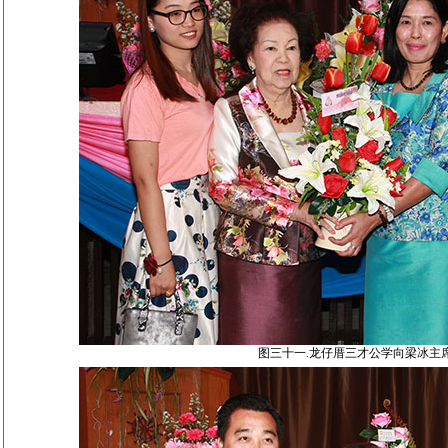
图三十一.龙仔厝三才公学向梁冰主