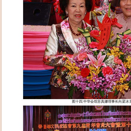
图十四.中华会馆苏真娜理事长向梁冰