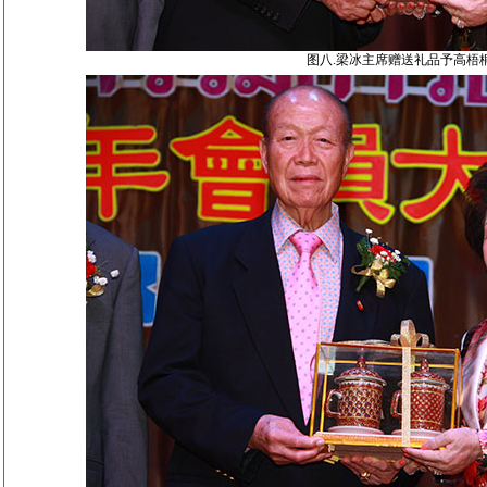
图八.梁冰主席赠送礼品予高梧