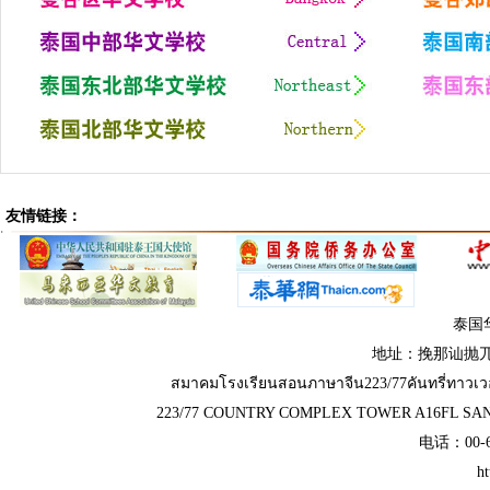
友情链接：
泰国
地址：挽那讪抛兀
สมาคมโรงเรียนสอนภาษาจีน​223​/77​คัน​ท​รี่​ทาว
223/77 COUNTRY COMPLEX TOWER A16FL S
电话：00-66
ht