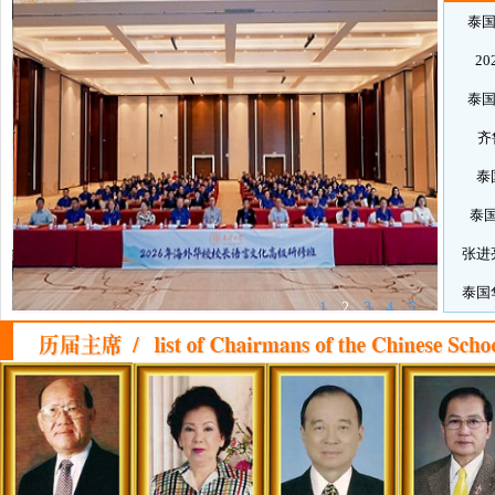
泰
2
泰
齐
泰
泰
张进
泰国
1
2
3
4
5