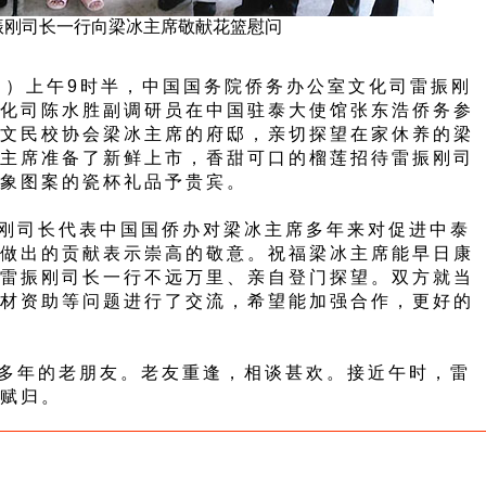
振刚司长一行向梁冰主席敬献花篮慰问
日）上午9时半，中国国务院侨务办公室文化司雷振刚
化司陈水胜副调研员在中国驻泰大使馆张东浩侨务参
文民校协会梁冰主席的府邸，亲切探望在家休养的梁
主席准备了新鲜上市，香甜可口的榴莲招待雷振刚司
象图案的瓷杯礼品予贵宾。
司长代表中国国侨办对梁冰主席多年来对促进中泰
做出的贡献表示崇高的敬意。祝福梁冰主席能早日康
雷振刚司长一行不远万里、亲自登门探望。双方就当
材资助等问题进行了交流，希望能加强合作，更好的
年的老朋友。老友重逢，相谈甚欢。接近午时，雷
赋归。