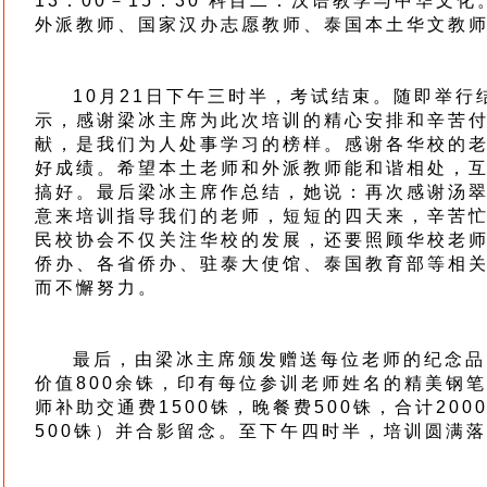
13：00－15：30 科目二：汉语教学与中华文
外派教师、国家汉办志愿教师、泰国本土华文教
10月21日下午三时半，考试结束。随即举行
示，感谢梁冰主席为此次培训的精心安排和辛苦
献，是我们为人处事学习的榜样。感谢各华校的
好成绩。希望本土老师和外派教师能和谐相处，
搞好。最后梁冰主席作总结，她说：再次感谢汤
意来培训指导我们的老师，短短的四天来，辛苦
民校协会不仅关注华校的发展，还要照顾华校老
侨办、各省侨办、驻泰大使馆、泰国教育部等相
而不懈努力。
最后，由梁冰主席颁发赠送每位老师的纪念品
价值800余铢，印有每位参训老师姓名的精美钢
师补助交通费1500铢，晚餐费500铢，合计20
500铢）并合影留念。至下午四时半，培训圆满