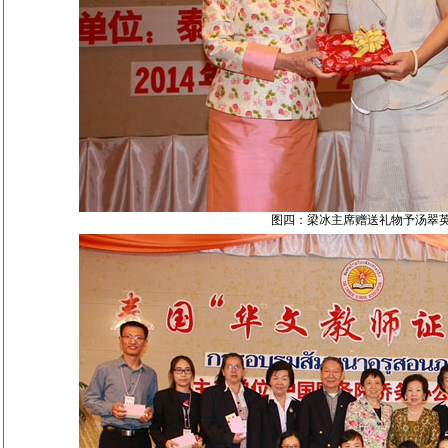
图四：梁冰主席赠送礼物予汤翠