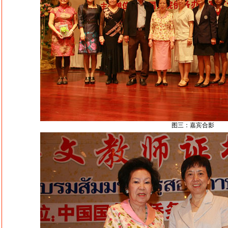
图三：嘉宾合影