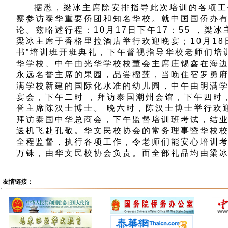
据悉，梁冰主席除安排指导此次培训的各项工
察参访泰华重要侨团和知名华校。就中国国侨办
论。兹略述行程：10月17日下午17：55 ，梁
梁冰主席于香格里拉酒店举行欢迎晚宴；10月18日
书”培训班开班典礼，下午督视指导华校老师们培训
华学校、中午由光华学校校董会主席庄锡鑫在海
永远名誉主席的果园，品尝榴莲，当晚住宿罗勇府
满学校新建的国际化水准的幼儿园，中午由明满
宴会，下午二时 ，拜访泰国潮州会馆，下午四时
誉主席陈汉士博士。 晚六时，陈汉士博士举行欢迎晚
拜访泰国中华总商会，下午监督培训班考试，结业典礼
送机飞赴孔敬。华文民校协会的常务理事暨华校
全程监督，执行各项工作，令老师们能安心培训
万铢，由华文民校协会负责。而全部礼品均由梁
友情链接：