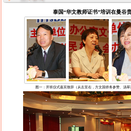
泰国“华文教师证书”培训在曼谷
图一：开班仪式嘉宾致辞（从左至右，方文国侨务参赞、汤翠