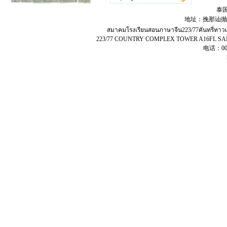
泰
地址：挽那讪抛兀
สมาคมโรงเรียนสอนภาษาจีน​223​/77​คัน​ท​รี่​ทา
223/77 COUNTRY COMPLEX TOWER A16FL 
电话：00-6