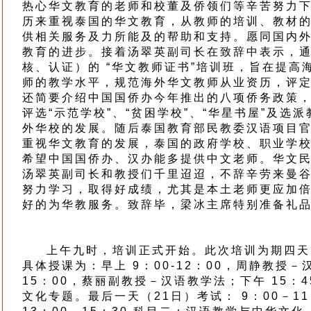
热心华文教育的老师和校董及侨领们等辛苦努力
历来重视泰国的华文教育，从教师的培训、教材
供相关服务及力所能及的帮助和支持。愿同国内
教育的进步。接着汤翠英副司长在致辞中表示，通
核、认证）的 “华文教师证书”培训班，旨在提
师的教学水平，规范海外华文教师从业资历，评
还简要介绍中国国侨办今年推出的八项侨务政策
评选“示范学校”、“贫困学校”、“华星书屋”及
外华校的发展。随后泰国教育部民教委汉语项目
重视华文教育的发展，泰国的政府学校、职业学
希望中国国侨办、汉办能多提供中文老师。华文
汤翠英副司长和教授们千里迢迢，不辞辛劳来曼
努力学习，取得好成绩，尤其是本土老师更应加
好的为华教服务。致辞毕，梁冰主席特别准备礼
上午九时，培训正式开始。此次培训为期四天，
具体授课为：早上 9：00-12：00，周静教授－
15：00，蔡丽副教授－汉语教学法；下午 15：4
文化专题。最后一天（21日）考试： 9：00－1