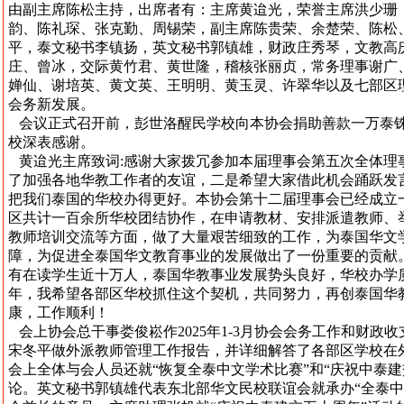
由副主席陈松主持，出席者有：主席黄迨光，荣誉主席洪少珊
韵、陈礼琛、张克勤、周锡荣，副主席陈贵荣、余楚荣、陈松
平，泰文秘书李镇扬，英文秘书郭镇雄，财政庄秀琴，文教高
庄、曾冰，交际黄竹君、黄世隆，稽核张丽贞，常务理事谢广
婵仙、谢培英、黄文英、王明明、黄玉灵、许翠华以及七部区
会务新发展。
会议正式召开前，彭世洛醒民学校向本协会捐助善款一万泰
校深表感谢。
黄迨光主席致词:感谢大家拨冗参加本届理事会第五次全体理
了加强各地华教工作者的友谊，二是希望大家借此机会踊跃发
把我们泰国的华校办得更好。本协会第十二届理事会已经成立
区共计一百余所华校团结协作，在申请教材、安排派遣教师、
教师培训交流等方面，做了大量艰苦细致的工作，为泰国华文
障，为促进全泰国华文教育事业的发展做出了一份重要的贡献
有在读学生近十万人，泰国华教事业发展势头良好，华校办学质
年，我希望各部区华校抓住这个契机，共同努力，再创泰国华
康，工作顺利！
会上协会总干事娄俊崧作2025年1-3月协会会务工作和财政
宋冬平做外派教师管理工作报告，并详细解答了各部区学校在
会上全体与会人员还就“恢复全泰中文学术比赛”和“庆祝中泰
论。英文秘书郭镇雄代表东北部华文民校联谊会就承办“全泰中