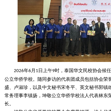
年
月
日上午
时，泰国华文民校协会候
2026
6
1
9
公立华侨学校。随同参访的代表团成员包括协会荣
盛、卢淑珍，以及中文秘书宋冬平、英文秘书郭镇
常务理事李镇扬，坤敬公立华侨学校法人代表林东
长。