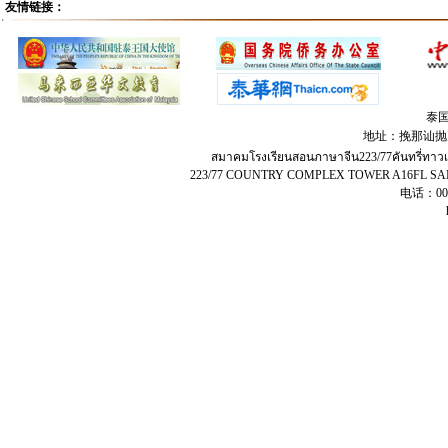
友情链接：
泰
地址：挽那讪抛兀
สมาคมโรงเรียนสอนภาษาจีน​223​/77​คัน​ท​รี่​ทา
223/77 COUNTRY COMPLEX TOWER A16FL 
电话：00-6