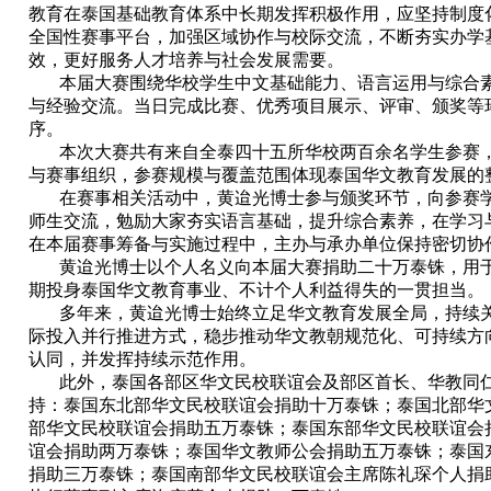
教育在泰国基础教育体系中长期发挥积极作用，应坚持制度
全国性赛事平台，加强区域协作与校际交流，不断夯实办学
效，更好服务人才培养与社会发展需要。
本届大赛围绕华校学生中文基础能力、语言运用与综合
与经验交流。当日完成比赛、优秀项目展示、评审、颁奖等
序。
本次大赛共有来自全泰四十五所华校两百余名学生参赛
与赛事组织，参赛规模与覆盖范围体现泰国华文教育发展的
在赛事相关活动中，黄迨光博士参与颁奖环节，向参赛
师生交流，勉励大家夯实语言基础，提升综合素养，在学习
在本届赛事筹备与实施过程中，主办与承办单位保持密切协
黄迨光博士以个人名义向本届大赛捐助二十万泰铢，用
期投身泰国华文教育事业、不计个人利益得失的一贯担当。
多年来，黄迨光博士始终立足华文教育发展全局，持续
际投入并行推进方式，稳步推动华文教朝规范化、可持续方
认同，并发挥持续示范作用。
此外，泰国各部区华文民校联谊会及部区首长、华教同
持：泰国东北部华文民校联谊会捐助十万泰铢；泰国北部华
部华文民校联谊会捐助五万泰铢；泰国东部华文民校联谊会
谊会捐助两万泰铢；泰国华文教师公会捐助五万泰铢；泰国
捐助三万泰铢；泰国南部华文民校联谊会主席陈礼琛个人捐