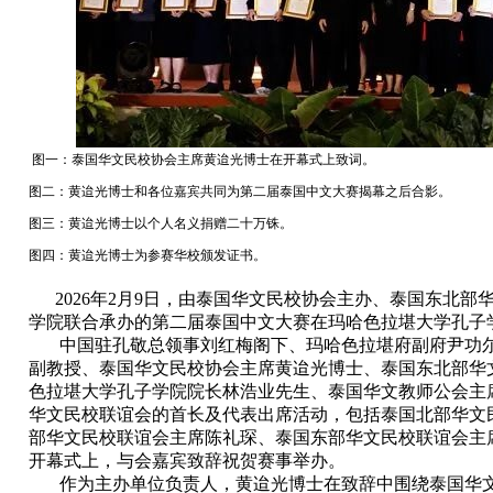
图一：泰国华文民校协会主席黄迨光博士在开幕式上致词。
图二：黄迨光博士和各位嘉宾共同为第二届泰国中文大赛揭幕之后合影。
图三：黄迨光博士以个人名义捐赠二十万铢。
图四：黄迨光博士为参赛华校颁发证书。
2026年2月9日，由泰国华文民校协会主办、泰国东北部
学院联合承办的第二届泰国中文大赛在玛哈色拉堪大学孔子
中国驻孔敬总领事刘红梅阁下、玛哈色拉堪府副府尹功
副教授、泰国华文民校协会主席黄迨光博士、泰国东北部华
色拉堪大学孔子学院院长林浩业先生、
泰国华文教师公会
主
华文民校联谊会的首长及代表出席活动，包括泰国北部华文
部华文民校联谊会主席陈礼琛、泰国东部华文民校联谊会主
开幕式上，与会嘉宾致辞祝贺赛事举办。
作为主办单位负责人，黄迨光博士在致辞中围绕泰国华